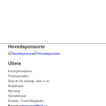
Hovedsponsorer
Utleie
Kunstgressbanen
Flerbrukshallen
Skal du ha selskap, leier vi ut:
Klubbhuset
Myrvang
Herredshuset
Kontakt: Trond Ødegården
E-post:
vaktmester@biriil.no