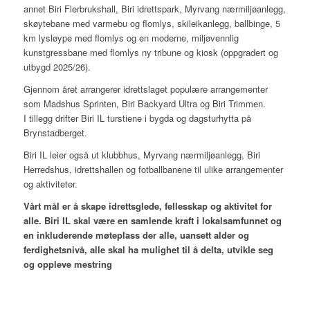
annet Biri Flerbrukshall, Biri idrettspark, Myrvang nærmiljøanlegg,
skøytebane med varmebu og flomlys, skileikanlegg, ballbinge, 5
km lysløype med flomlys og en moderne, miljøvennlig
kunstgressbane med flomlys ny tribune og kiosk (oppgradert og
utbygd 2025/26).
Gjennom året arrangerer idrettslaget populære arrangementer
som Madshus Sprinten, Biri Backyard Ultra og Biri Trimmen.
I tillegg drifter Biri IL turstiene i bygda og dagsturhytta på
Brynstadberget.
Biri IL leier også ut klubbhus, Myrvang nærmiljøanlegg, Biri
Herredshus, idrettshallen og fotballbanene til ulike arrangementer
og aktiviteter.
Vårt mål er å skape idrettsglede, fellesskap og aktivitet for
alle. Biri IL skal være en samlende kraft i lokalsamfunnet og
en inkluderende møteplass der alle,
uansett alder og
ferdighetsnivå, alle skal ha mulighet til å delta, utvikle seg
og oppleve mestring