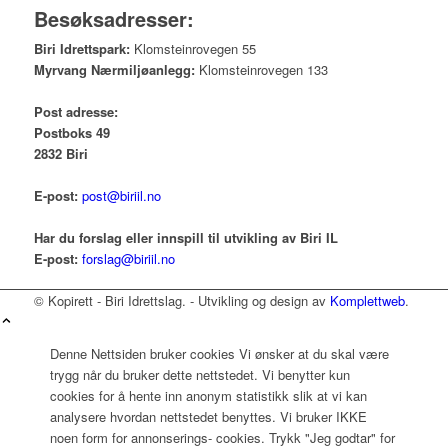
Besøksadresser:
Biri Idrettspark:
Klomsteinrovegen 55
Myrvang Nærmiljøanlegg:
Klomsteinrovegen 133
Post adresse:
Postboks 49
2832 Biri
E-post:
post@biriil.no
Har du forslag eller innspill til utvikling av Biri IL
E-post:
forslag@biriil.no
© Kopirett - Biri Idrettslag. - Utvikling og design av
Komplettweb
.
Denne Nettsiden bruker cookies Vi ønsker at du skal være
trygg når du bruker dette nettstedet. Vi benytter kun
cookies for å hente inn anonym statistikk slik at vi kan
analysere hvordan nettstedet benyttes. Vi bruker IKKE
noen form for annonserings- cookies. Trykk "Jeg godtar" for