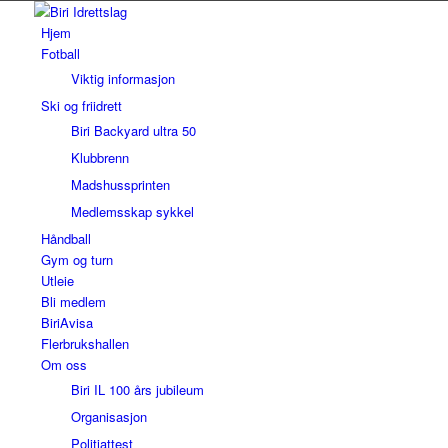
Hjem
Fotball
Viktig informasjon
Ski og friidrett
Biri Backyard ultra 50
Klubbrenn
Madshussprinten
Medlemsskap sykkel
Håndball
Gym og turn
Utleie
Bli medlem
BiriAvisa
Flerbrukshallen
Om oss
Biri IL 100 års jubileum
Organisasjon
Politiattest