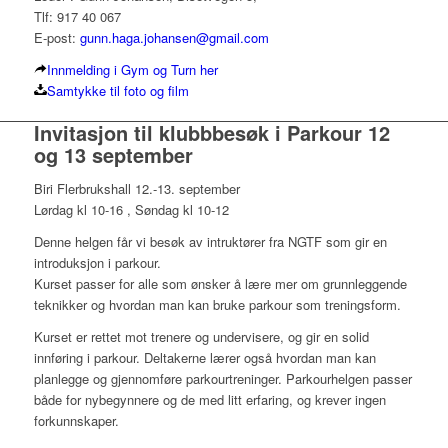
Tlf: 917 40 067
E-post:
gunn.haga.johansen@gmail.com
Innmelding i Gym og Turn her
Samtykke til foto og film
Invitasjon til klubbbesøk i Parkour 12
og 13 september
Biri Flerbrukshall 12.-13. september
Lørdag kl 10-16 ,
Søndag kl 10-12
Denne helgen får vi besøk av intruktører fra NGTF som gir en
introduksjon i parkour.
Kurset passer for alle som ønsker å lære mer om grunnleggende
teknikker og hvordan man kan bruke
parkour som treningsform.
Kurset er rettet mot trenere og undervisere, og gir en solid
innføring i parkour. Deltakerne lærer også hvordan man kan
planlegge og gjennomføre
parkourtreninger. Parkourhelgen passer
både for
nybegynnere og de med litt erfaring, og krever ingen
forkunnskaper.