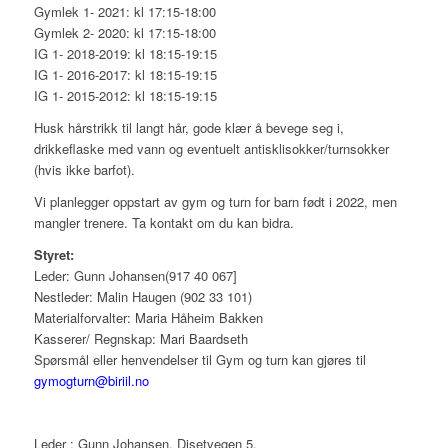
Gymlek 1- 2021: kl 17:15-18:00
Gymlek 2- 2020: kl 17:15-18:00
IG 1- 2018-2019: kl 18:15-19:15
IG 1- 2016-2017: kl 18:15-19:15
IG 1- 2015-2012: kl 18:15-19:15
Husk hårstrikk til langt hår, gode klær å bevege seg i,
drikkeflaske med vann og eventuelt antisklisokker/turnsokker
(hvis ikke barfot).
Vi planlegger oppstart av gym og turn for barn født i 2022, men
mangler trenere. Ta kontakt om du kan bidra.
Styret:
Leder: Gunn Johansen(917 40 067]
Nestleder: Malin Haugen (902 33 101)
Materialforvalter: Maria Håheim Bakken
Kasserer/ Regnskap: Mari Baardseth
Spørsmål eller henvendelser til Gym og turn kan gjøres til
gymogturn@biriil.no
Leder : Gunn Johansen, Disetvegen 5,