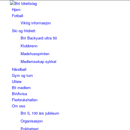
Hjem
Fotball
Viktig informasjon
Ski og friidrett
Biri Backyard ultra 50
Klubbrenn
Madshussprinten
Medlemsskap sykkel
Håndball
Gym og turn
Utleie
Bli medlem
BiriAvisa
Flerbrukshallen
Om oss
Biri IL 100 års jubileum
Organisasjon
Politiattest