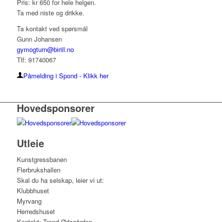
Pris: kr 650 for hele helgen.
Ta med niste og drikke.
Ta kontakt ved spørsmål
Gunn Johansen
gymogturn@biriil.no
Tlf: 91740067
Påmelding i Spond - Klikk her
Hovedsponsorer
Utleie
Kunstgressbanen
Flerbrukshallen
Skal du ha selskap, leier vi ut:
Klubbhuset
Myrvang
Herredshuset
Kontakt: Trond Ødegården